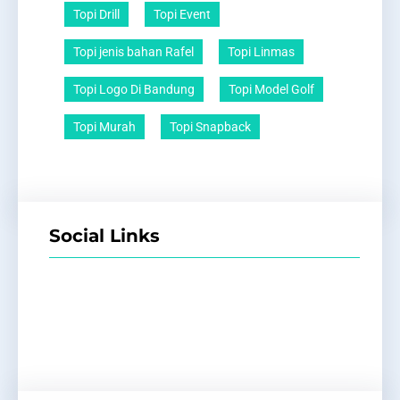
Topi Drill
Topi Event
Topi jenis bahan Rafel
Topi Linmas
Topi Logo Di Bandung
Topi Model Golf
Topi Murah
Topi Snapback
Social Links
Facebook
Twitter
LinkedIn
Instagram