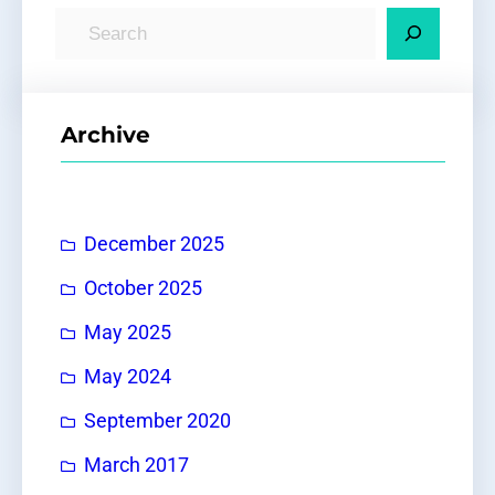
S
e
a
r
Archive
c
h
December 2025
October 2025
May 2025
May 2024
September 2020
March 2017