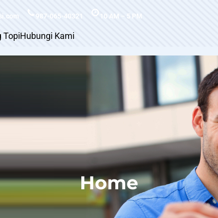
si.com
987-065-40321
10 AM – 5 PM
g Topi
Hubungi Kami
Home