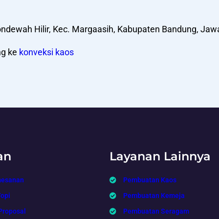
ndewah Hilir, Kec. Margaasih, Kabupaten Bandung, Jaw
ng ke
konveksi kaos
an
Layanan Lainnya
mesanan
Pembuatan Kaos
Topi
Pembuatan Kemeja
Proposal
Pembuatan Seragam