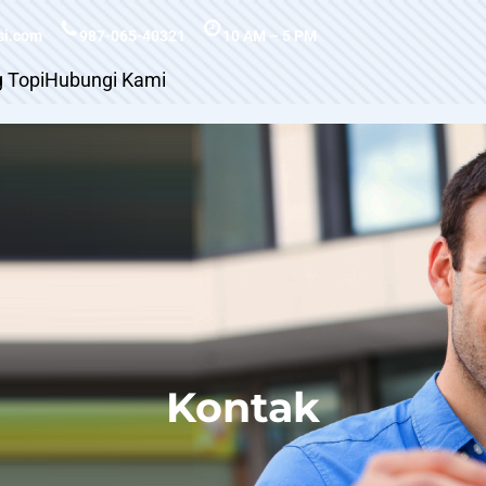
si.com
987-065-40321
10 AM – 5 PM
g Topi
Hubungi Kami
Kontak