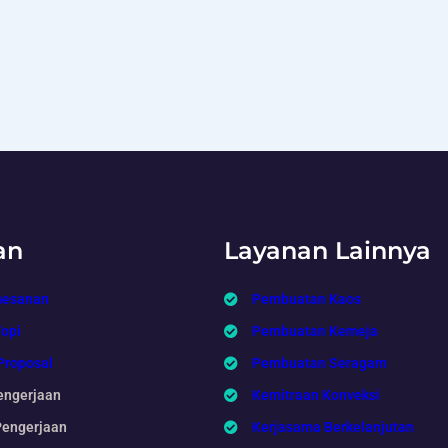
an
Layanan Lainnya
mesanan
Pembuatan Kaos
Topi
Pembuatan Kemeja
Proposal
Pembuatan Seragam
engerjaan
Kemitraan Konveksi
Pengerjaan
Kerjasama Berkelanjutan