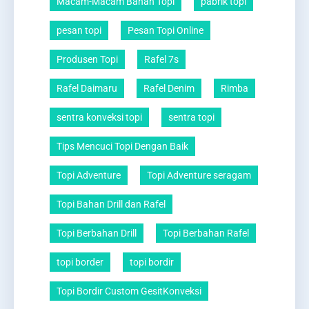
Macam-Macam Bahan Topi
pabrik topi
pesan topi
Pesan Topi Online
Produsen Topi
Rafel 7s
Rafel Daimaru
Rafel Denim
Rimba
sentra konveksi topi
sentra topi
Tips Mencuci Topi Dengan Baik
Topi Adventure
Topi Adventure seragam
Topi Bahan Drill dan Rafel
Topi Berbahan Drill
Topi Berbahan Rafel
topi border
topi bordir
Topi Bordir Custom GesitKonveksi