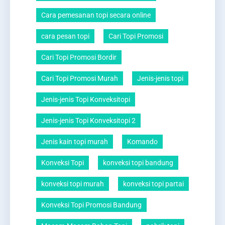
Cara pemesanan topi secara online
cara pesan topi
Cari Topi Promosi
Cari Topi Promosi Bordir
Cari Topi Promosi Murah
Jenis-jenis topi
Jenis-jenis Topi Konveksitopi
Jenis-jenis Topi Konveksitopi 2
Jenis kain topi murah
Komando
Konveksi Topi
konveksi topi bandung
konveksi topi murah
konveksi topi partai
Konveksi Topi Promosi Bandung