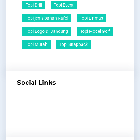
Topi Drill
Topi Event
Topi jenis bahan Rafel
Topi Linmas
Topi Logo Di Bandung
Topi Model Golf
Topi Murah
Topi Snapback
Social Links
Facebook
Twitter
LinkedIn
Instagram