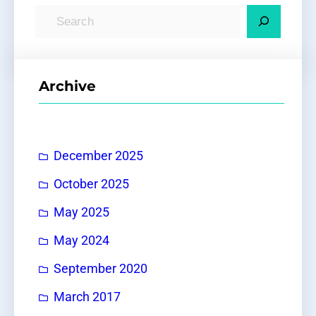
S
e
a
r
Archive
c
h
December 2025
October 2025
May 2025
May 2024
September 2020
March 2017