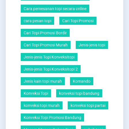
Cara pemesanan topi secara online
cara pesan topi
Cari Topi Promosi
Cari Topi Promosi Bordir
Cari Topi Promosi Murah
Jenis-jenis topi
Jenis-jenis Topi Konveksitopi
Jenis-jenis Topi Konveksitopi 2
Jenis kain topi murah
Komando
Konveksi Topi
konveksi topi bandung
konveksi topi murah
konveksi topi partai
Konveksi Topi Promosi Bandung