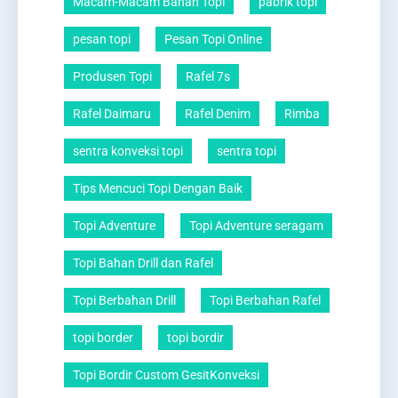
Macam-Macam Bahan Topi
pabrik topi
pesan topi
Pesan Topi Online
Produsen Topi
Rafel 7s
Rafel Daimaru
Rafel Denim
Rimba
sentra konveksi topi
sentra topi
Tips Mencuci Topi Dengan Baik
Topi Adventure
Topi Adventure seragam
Topi Bahan Drill dan Rafel
Topi Berbahan Drill
Topi Berbahan Rafel
topi border
topi bordir
Topi Bordir Custom GesitKonveksi