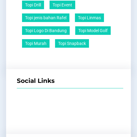
Topi Drill
Topi Event
Topi jenis bahan Rafel
Topi Linmas
Topi Logo Di Bandung
Topi Model Golf
Topi Murah
Topi Snapback
Social Links
Facebook
Twitter
LinkedIn
Instagram