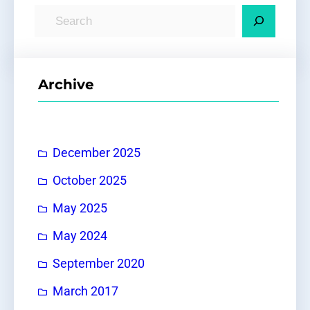
S
e
a
r
Archive
c
h
December 2025
October 2025
May 2025
May 2024
September 2020
March 2017