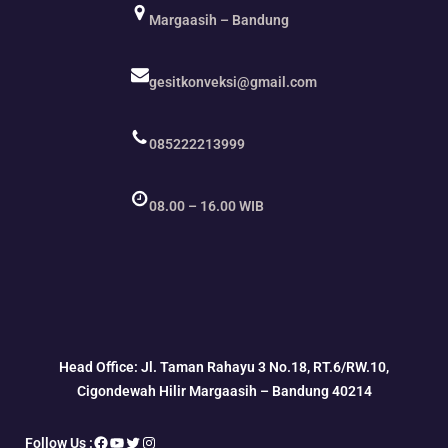
Margaasih – Bandung
gesitkonveksi@gmail.com
085222213999
08.00 – 16.00 WIB
Head Office: Jl. Taman Rahayu 3 No.18, RT.6/RW.10,
Cigondewah Hilir Margaasih – Bandung 40214
Facebook
YouTube
Twitter
Instagram
Follow Us :