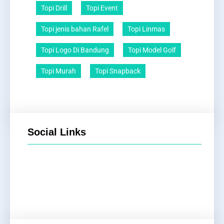
Topi Drill
Topi Event
Topi jenis bahan Rafel
Topi Linmas
Topi Logo Di Bandung
Topi Model Golf
Topi Murah
Topi Snapback
Social Links
Facebook
Twitter
LinkedIn
Instagram