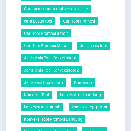
Cara pemesanan topi secara online
cara pesan topi
Cari Topi Promosi
Cari Topi Promosi Bordir
Cari Topi Promosi Murah
Jenis-jenis topi
Jenis-jenis Topi Konveksitopi
Jenis-jenis Topi Konveksitopi 2
Jenis kain topi murah
Komando
Konveksi Topi
konveksi topi bandung
konveksi topi murah
konveksi topi partai
Konveksi Topi Promosi Bandung