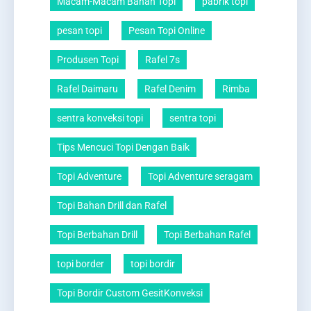
Macam-Macam Bahan Topi
pabrik topi
pesan topi
Pesan Topi Online
Produsen Topi
Rafel 7s
Rafel Daimaru
Rafel Denim
Rimba
sentra konveksi topi
sentra topi
Tips Mencuci Topi Dengan Baik
Topi Adventure
Topi Adventure seragam
Topi Bahan Drill dan Rafel
Topi Berbahan Drill
Topi Berbahan Rafel
topi border
topi bordir
Topi Bordir Custom GesitKonveksi