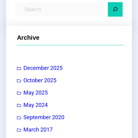
S
e
a
r
Archive
c
h
December 2025
October 2025
May 2025
May 2024
September 2020
March 2017