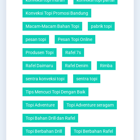
konveksi topi murah
konveksi topi partai
Konveksi Topi Promosi Bandung
Macam-Macam Bahan Topi
pabrik topi
pesan topi
Pesan Topi Online
Produsen Topi
Rafel 7s
Rafel Daimaru
Rafel Denim
Rimba
sentra konveksi topi
sentra topi
Tips Mencuci Topi Dengan Baik
Topi Adventure
Topi Adventure seragam
Topi Bahan Drill dan Rafel
Topi Berbahan Drill
Topi Berbahan Rafel