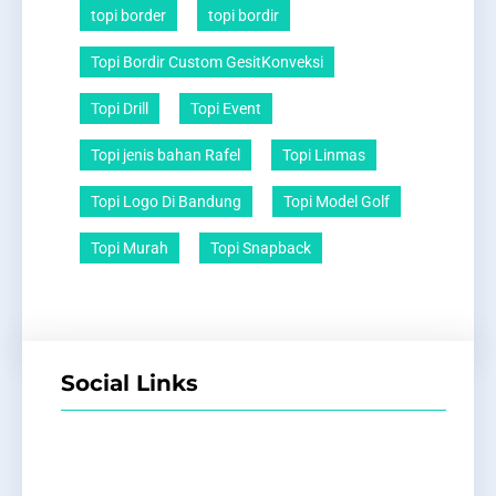
topi border
topi bordir
Topi Bordir Custom GesitKonveksi
Topi Drill
Topi Event
Topi jenis bahan Rafel
Topi Linmas
Topi Logo Di Bandung
Topi Model Golf
Topi Murah
Topi Snapback
Social Links