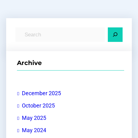
S
e
a
r
Archive
c
h
December 2025
October 2025
May 2025
May 2024