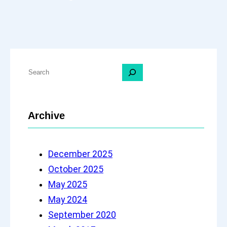
S
e
a
Archive
r
c
h
December 2025
October 2025
May 2025
May 2024
September 2020