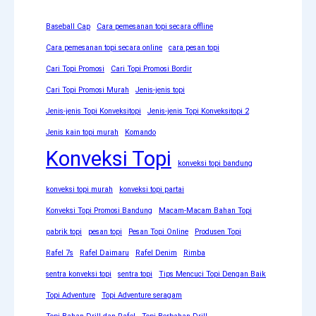
Baseball Cap
Cara pemesanan topi secara offline
Cara pemesanan topi secara online
cara pesan topi
Cari Topi Promosi
Cari Topi Promosi Bordir
Cari Topi Promosi Murah
Jenis-jenis topi
Jenis-jenis Topi Konveksitopi
Jenis-jenis Topi Konveksitopi 2
Jenis kain topi murah
Komando
Konveksi Topi
konveksi topi bandung
konveksi topi murah
konveksi topi partai
Konveksi Topi Promosi Bandung
Macam-Macam Bahan Topi
pabrik topi
pesan topi
Pesan Topi Online
Produsen Topi
Rafel 7s
Rafel Daimaru
Rafel Denim
Rimba
sentra konveksi topi
sentra topi
Tips Mencuci Topi Dengan Baik
Topi Adventure
Topi Adventure seragam