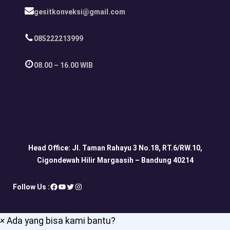
gesitkonveksi@gmail.com
085222213999
08.00 – 16.00 WIB
Head Office: Jl. Taman Rahayu 3 No.18, RT.6/RW.10,
Cigondewah Hilir Margaasih – Bandung 40214
Facebook
YouTube
Twitter
Instagram
Follow Us :
×
Ada yang bisa kami bantu?