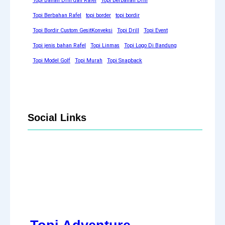
Topi Bahan Drill dan Rafel
Topi Berbahan Drill
Topi Berbahan Rafel
topi border
topi bordir
Topi Bordir Custom GesitKonveksi
Topi Drill
Topi Event
Topi jenis bahan Rafel
Topi Linmas
Topi Logo Di Bandung
Topi Model Golf
Topi Murah
Topi Snapback
Social Links
Facebook
Twitter
LinkedIn
Instagram