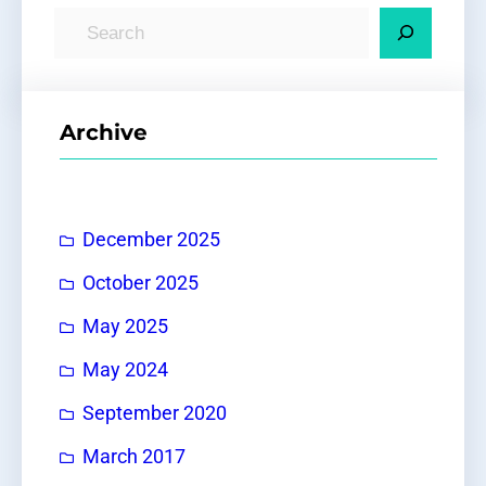
S
e
a
r
Archive
c
h
December 2025
October 2025
May 2025
May 2024
September 2020
March 2017