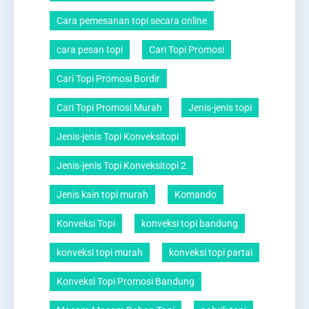
Cara pemesanan topi secara online
cara pesan topi
Cari Topi Promosi
Cari Topi Promosi Bordir
Cari Topi Promosi Murah
Jenis-jenis topi
Jenis-jenis Topi Konveksitopi
Jenis-jenis Topi Konveksitopi 2
Jenis kain topi murah
Komando
Konveksi Topi
konveksi topi bandung
konveksi topi murah
konveksi topi partai
Konveksi Topi Promosi Bandung