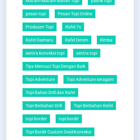
Macam-Macam Bahan Topi
pabrik topi
pesan topi
Pesan Topi Online
Produsen Topi
Rafel 7s
Rafel Daimaru
Rafel Denim
Rimba
sentra konveksi topi
sentra topi
Tips Mencuci Topi Dengan Baik
Topi Adventure
Topi Adventure seragam
Topi Bahan Drill dan Rafel
Topi Berbahan Drill
Topi Berbahan Rafel
topi border
topi bordir
Topi Bordir Custom GesitKonveksi