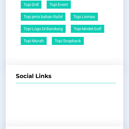
Topi Drill
Topi Event
Topi jenis bahan Rafel
Topi Linmas
Topi Logo Di Bandung
Topi Model Golf
Topi Murah
Topi Snapback
Social Links
Facebook
Twitter
LinkedIn
Instagram