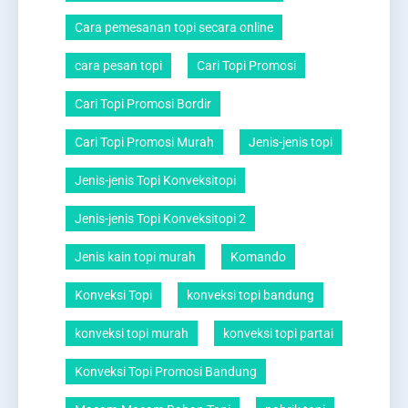
Cara pemesanan topi secara online
cara pesan topi
Cari Topi Promosi
Cari Topi Promosi Bordir
Cari Topi Promosi Murah
Jenis-jenis topi
Jenis-jenis Topi Konveksitopi
Jenis-jenis Topi Konveksitopi 2
Jenis kain topi murah
Komando
Konveksi Topi
konveksi topi bandung
konveksi topi murah
konveksi topi partai
Konveksi Topi Promosi Bandung