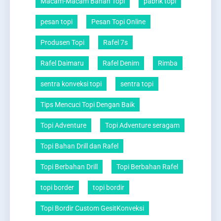
Macam-Macam Bahan Topi
pabrik topi
pesan topi
Pesan Topi Online
Produsen Topi
Rafel 7s
Rafel Daimaru
Rafel Denim
Rimba
sentra konveksi topi
sentra topi
Tips Mencuci Topi Dengan Baik
Topi Adventure
Topi Adventure seragam
Topi Bahan Drill dan Rafel
Topi Berbahan Drill
Topi Berbahan Rafel
topi border
topi bordir
Topi Bordir Custom GesitKonveksi