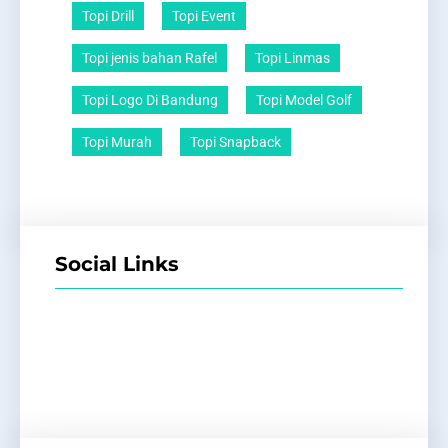
Topi Drill
Topi Event
Topi jenis bahan Rafel
Topi Linmas
Topi Logo Di Bandung
Topi Model Golf
Topi Murah
Topi Snapback
Social Links
Facebook
Twitter
LinkedIn
Instagram