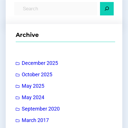
S
e
a
r
Archive
c
h
December 2025
October 2025
May 2025
May 2024
September 2020
March 2017