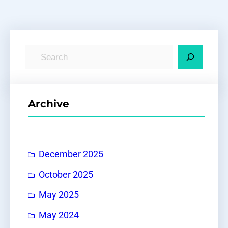
S
e
a
r
Archive
c
h
December 2025
October 2025
May 2025
May 2024