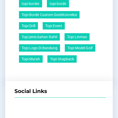
topi border
topi bordir
Topi Bordir Custom GesitKonveksi
Topi Drill
Topi Event
Topi jenis bahan Rafel
Topi Linmas
Topi Logo Di Bandung
Topi Model Golf
Topi Murah
Topi Snapback
Social Links