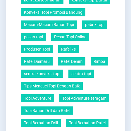
konveksi topi murah
konveksi topi partai
Konveksi Topi Promosi Bandung
Macam-Macam Bahan Topi
pabrik topi
pesan topi
Pesan Topi Online
Produsen Topi
Rafel 7s
Rafel Daimaru
Rafel Denim
Rimba
sentra konveksi topi
sentra topi
Tips Mencuci Topi Dengan Baik
Topi Adventure
Topi Adventure seragam
Topi Bahan Drill dan Rafel
Topi Berbahan Drill
Topi Berbahan Rafel