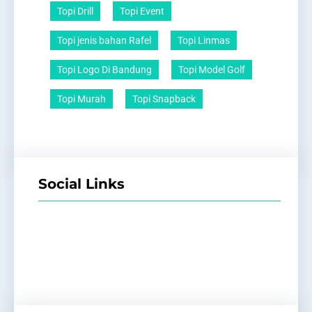
Topi Drill
Topi Event
Topi jenis bahan Rafel
Topi Linmas
Topi Logo Di Bandung
Topi Model Golf
Topi Murah
Topi Snapback
Social Links
Facebook
Twitter
LinkedIn
Instagram