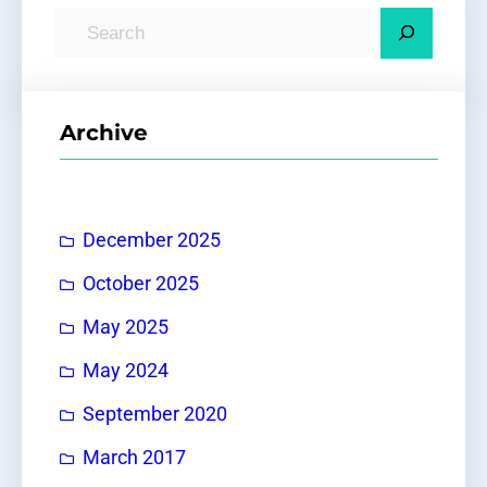
S
e
a
r
Archive
c
h
December 2025
October 2025
May 2025
May 2024
September 2020
March 2017