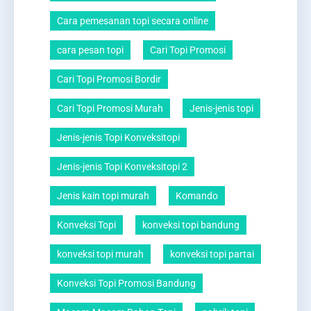
Cara pemesanan topi secara online
cara pesan topi
Cari Topi Promosi
Cari Topi Promosi Bordir
Cari Topi Promosi Murah
Jenis-jenis topi
Jenis-jenis Topi Konveksitopi
Jenis-jenis Topi Konveksitopi 2
Jenis kain topi murah
Komando
Konveksi Topi
konveksi topi bandung
konveksi topi murah
konveksi topi partai
Konveksi Topi Promosi Bandung