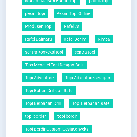
Macam-Macam Bahan Topi
pabrik topi
pesan topi
Pesan Topi Online
Produsen Topi
Rafel 7s
Rafel Daimaru
Rafel Denim
Rimba
sentra konveksi topi
sentra topi
Tips Mencuci Topi Dengan Baik
Topi Adventure
Topi Adventure seragam
Topi Bahan Drill dan Rafel
Topi Berbahan Drill
Topi Berbahan Rafel
topi border
topi bordir
Topi Bordir Custom GesitKonveksi