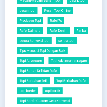
Macam-Macam Bahan Topi
pabrik topi
pesan topi
Pesan Topi Online
Produsen Topi
Rafel 7s
Rafel Daimaru
Rafel Denim
Rimba
sentra konveksi topi
sentra topi
Tips Mencuci Topi Dengan Baik
Topi Adventure
Topi Adventure seragam
Topi Bahan Drill dan Rafel
Topi Berbahan Drill
Topi Berbahan Rafel
topi border
topi bordir
Topi Bordir Custom GesitKonveksi