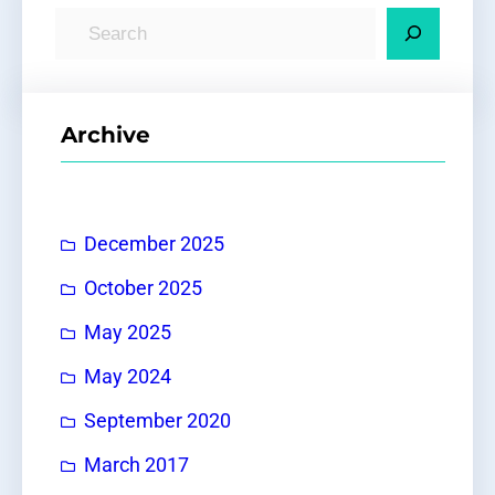
S
e
a
r
Archive
c
h
December 2025
October 2025
May 2025
May 2024
September 2020
March 2017