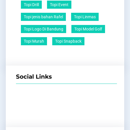
Topi Drill
Topi Event
Topi jenis bahan Rafel
Topi Linmas
Topi Logo Di Bandung
Topi Model Golf
Topi Murah
Topi Snapback
Social Links
Facebook
Twitter
LinkedIn
Instagram