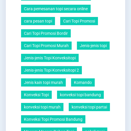
Cara pemesanan topi secara online
cara pesan topi
Cari Topi Promosi
Cari Topi Promosi Bordir
Cari Topi Promosi Murah
Jenis-jenis topi
Jenis-jenis Topi Konveksitopi
Jenis-jenis Topi Konveksitopi 2
Jenis kain topi murah
Komando
Konveksi Topi
konveksi topi bandung
konveksi topi murah
konveksi topi partai
Konveksi Topi Promosi Bandung