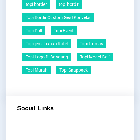
topi border
topi bordir
Topi Bordir Custom GesitKonveksi
Topi Drill
Topi Event
Topi jenis bahan Rafel
Topi Linmas
Topi Logo Di Bandung
Topi Model Golf
Topi Murah
Topi Snapback
Social Links