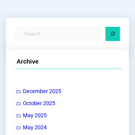
S
e
a
r
Archive
c
h
December 2025
October 2025
May 2025
May 2024