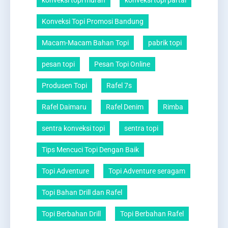
konveksi topi murah
konveksi topi partai
Konveksi Topi Promosi Bandung
Macam-Macam Bahan Topi
pabrik topi
pesan topi
Pesan Topi Online
Produsen Topi
Rafel 7s
Rafel Daimaru
Rafel Denim
Rimba
sentra konveksi topi
sentra topi
Tips Mencuci Topi Dengan Baik
Topi Adventure
Topi Adventure seragam
Topi Bahan Drill dan Rafel
Topi Berbahan Drill
Topi Berbahan Rafel