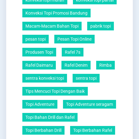
konveksi topi murah
konveksi topi partai
Konveksi Topi Promosi Bandung
Macam-Macam Bahan Topi
pabrik topi
pesan topi
Pesan Topi Online
Produsen Topi
Rafel 7s
Rafel Daimaru
Rafel Denim
Rimba
sentra konveksi topi
sentra topi
Tips Mencuci Topi Dengan Baik
Topi Adventure
Topi Adventure seragam
Topi Bahan Drill dan Rafel
Topi Berbahan Drill
Topi Berbahan Rafel