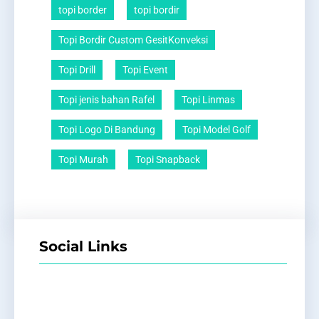
topi border
topi bordir
Topi Bordir Custom GesitKonveksi
Topi Drill
Topi Event
Topi jenis bahan Rafel
Topi Linmas
Topi Logo Di Bandung
Topi Model Golf
Topi Murah
Topi Snapback
Social Links