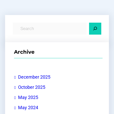
S
e
a
r
Archive
c
h
December 2025
October 2025
May 2025
May 2024