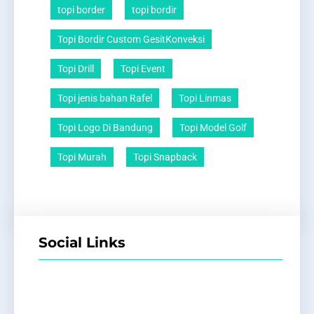
topi border
topi bordir
Topi Bordir Custom GesitKonveksi
Topi Drill
Topi Event
Topi jenis bahan Rafel
Topi Linmas
Topi Logo Di Bandung
Topi Model Golf
Topi Murah
Topi Snapback
Social Links