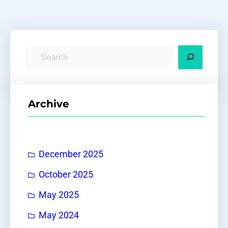
S
e
a
r
Archive
c
h
December 2025
October 2025
May 2025
May 2024