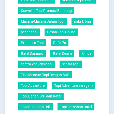
konveksi topi murah
konveksi topi partai
Konveksi Topi Promosi Bandung
Macam-Macam Bahan Topi
pabrik topi
pesan topi
Pesan Topi Online
Produsen Topi
Rafel 7s
Rafel Daimaru
Rafel Denim
Rimba
sentra konveksi topi
sentra topi
Tips Mencuci Topi Dengan Baik
Topi Adventure
Topi Adventure seragam
Topi Bahan Drill dan Rafel
Topi Berbahan Drill
Topi Berbahan Rafel