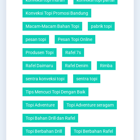
konveksi topi murah
konveksi topi partai
Konveksi Topi Promosi Bandung
Macam-Macam Bahan Topi
pabrik topi
pesan topi
Pesan Topi Online
Produsen Topi
Rafel 7s
Rafel Daimaru
Rafel Denim
Rimba
sentra konveksi topi
sentra topi
Tips Mencuci Topi Dengan Baik
Topi Adventure
Topi Adventure seragam
Topi Bahan Drill dan Rafel
Topi Berbahan Drill
Topi Berbahan Rafel