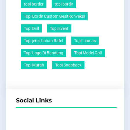
topi border
topi bordir
Topi Bordir Custom GesitKonveksi
Topi Drill
Topi Event
Topi jenis bahan Rafel
Topi Linmas
Topi Logo Di Bandung
Topi Model Golf
Topi Murah
Topi Snapback
Social Links