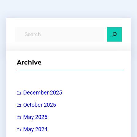
S
e
a
r
Archive
c
h
December 2025
October 2025
May 2025
May 2024