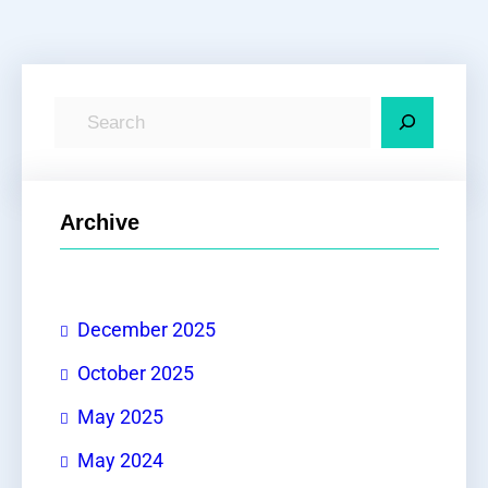
S
e
a
r
Archive
c
h
December 2025
October 2025
May 2025
May 2024