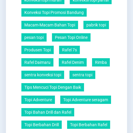
konveksi topi murah
konveksi topi partai
Konveksi Topi Promosi Bandung
Macam-Macam Bahan Topi
pabrik topi
pesan topi
Pesan Topi Online
Produsen Topi
Rafel 7s
Rafel Daimaru
Rafel Denim
Rimba
sentra konveksi topi
sentra topi
Tips Mencuci Topi Dengan Baik
Topi Adventure
Topi Adventure seragam
Topi Bahan Drill dan Rafel
Topi Berbahan Drill
Topi Berbahan Rafel