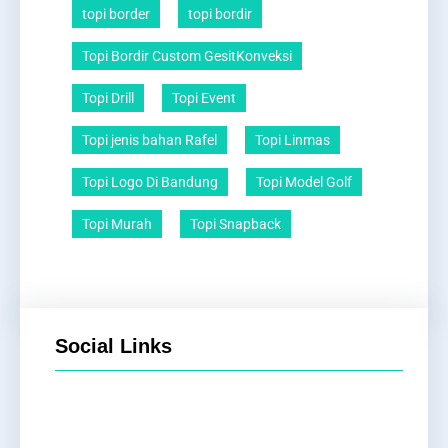
topi border
topi bordir
Topi Bordir Custom GesitKonveksi
Topi Drill
Topi Event
Topi jenis bahan Rafel
Topi Linmas
Topi Logo Di Bandung
Topi Model Golf
Topi Murah
Topi Snapback
Social Links