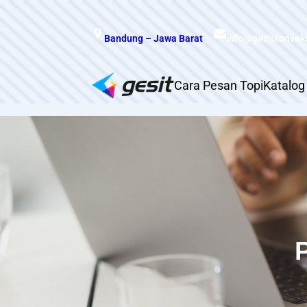
Skip
to
Bandung – Jawa Barat
info@gesitkonvek
content
Cara Pesan Topi
Katalog