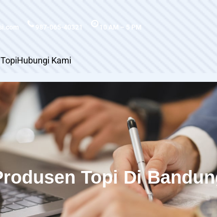
si.com
987-065-40321
10 AM – 5 PM
 Topi
Hubungi Kami
Produsen Topi Di Bandun