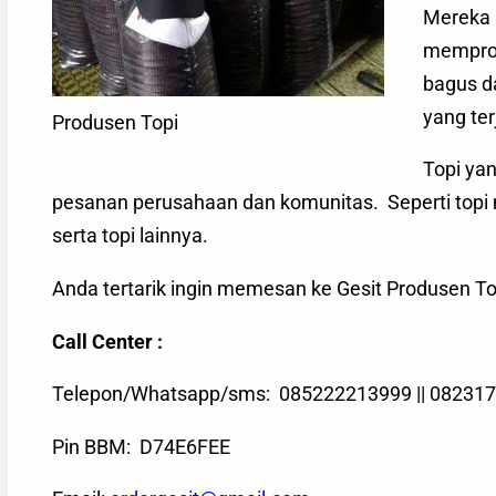
Mereka 
memprod
bagus d
yang te
Produsen Topi
Topi yan
pesanan perusahaan dan komunitas. Seperti topi mu
serta topi lainnya.
Anda tertarik ingin memesan ke Gesit Produsen To
Call Center :
Telepon/Whatsapp/sms: 085222213999 || 08231
Pin BBM: D74E6FEE