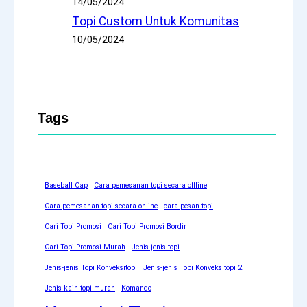
14/05/2024
Topi Custom Untuk Komunitas
10/05/2024
Tags
Baseball Cap
Cara pemesanan topi secara offline
Cara pemesanan topi secara online
cara pesan topi
Cari Topi Promosi
Cari Topi Promosi Bordir
Cari Topi Promosi Murah
Jenis-jenis topi
Jenis-jenis Topi Konveksitopi
Jenis-jenis Topi Konveksitopi 2
Jenis kain topi murah
Komando