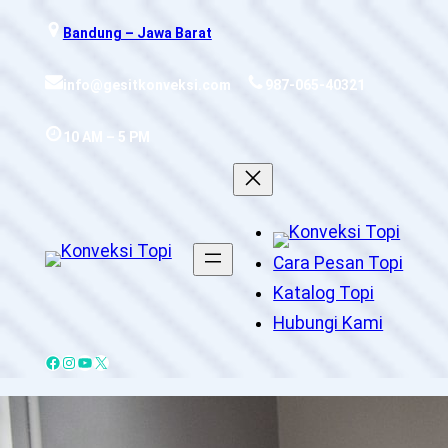
Skip
Bandung – Jawa Barat
to
content
info@gesitkonveksi.com
987-065-40321
10 AM – 5 PM
Cara Pesan Topi
Katalog Topi
Hubungi Kami
Facebook
Instagram
YouTube
X