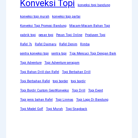
Konveksi Topi
konveksi topi bandung
konveksi topi murah
konveksi topi partai
Konveksi Topi Promosi Bandung
Macam-Macam Bahan Topi
pabrik topi
pesan topi
Pesan Topi Online
Produsen Topi
Rafel 7s
Rafel Daimaru
Rafel Denim
Rimba
sentra konveksi topi
sentra topi
Tips Mencuci Topi Dengan Baik
Topi Adventure
Topi Adventure seragam
Topi Bahan Drill dan Rafel
Topi Berbahan Drill
Topi Berbahan Rafel
topi border
topi bordir
Topi Bordir Custom GesitKonveksi
Topi Drill
Topi Event
Topi jenis bahan Rafel
Topi Linmas
Topi Logo Di Bandung
Topi Model Golf
Topi Murah
Topi Snapback