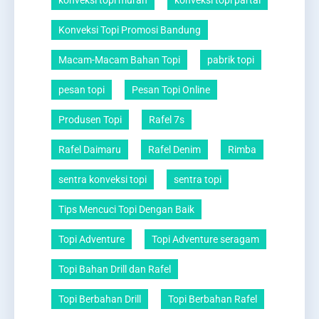
konveksi topi murah
konveksi topi partai
Konveksi Topi Promosi Bandung
Macam-Macam Bahan Topi
pabrik topi
pesan topi
Pesan Topi Online
Produsen Topi
Rafel 7s
Rafel Daimaru
Rafel Denim
Rimba
sentra konveksi topi
sentra topi
Tips Mencuci Topi Dengan Baik
Topi Adventure
Topi Adventure seragam
Topi Bahan Drill dan Rafel
Topi Berbahan Drill
Topi Berbahan Rafel