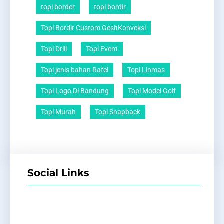
topi border
topi bordir
Topi Bordir Custom GesitKonveksi
Topi Drill
Topi Event
Topi jenis bahan Rafel
Topi Linmas
Topi Logo Di Bandung
Topi Model Golf
Topi Murah
Topi Snapback
Social Links