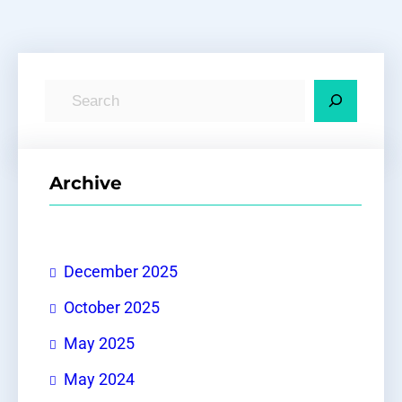
S
e
a
r
Archive
c
h
December 2025
October 2025
May 2025
May 2024