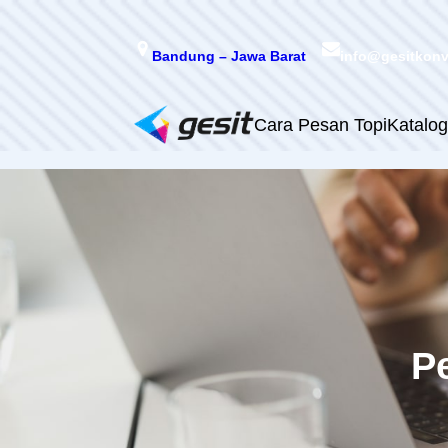
Skip
to
Bandung – Jawa Barat
info@gesitkon
content
Cara Pesan Topi
Katalog
P