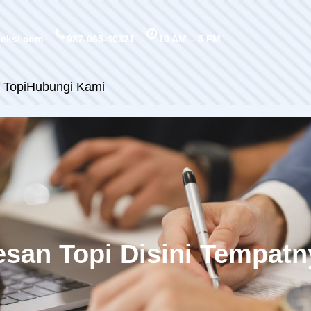
veksi.com
987-065-40321
10 AM – 5 PM
 Topi
Hubungi Kami
esan Topi Disini Tempatn