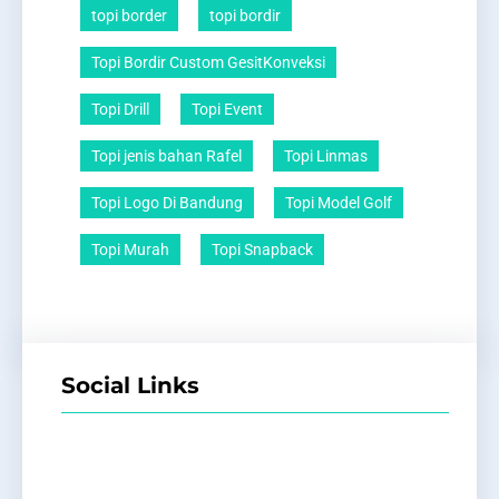
topi border
topi bordir
Topi Bordir Custom GesitKonveksi
Topi Drill
Topi Event
Topi jenis bahan Rafel
Topi Linmas
Topi Logo Di Bandung
Topi Model Golf
Topi Murah
Topi Snapback
Social Links