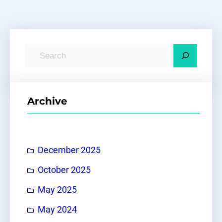
S
e
a
r
Archive
c
h
December 2025
October 2025
May 2025
May 2024