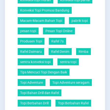
konveksi topi murah
konveksi topi partai
Konveksi Topi Promosi Bandung
Macam-Macam Bahan Topi
pabrik topi
pesan topi
Pesan Topi Online
Produsen Topi
Rafel 7s
Rafel Daimaru
Rafel Denim
Rimba
sentra konveksi topi
sentra topi
Tips Mencuci Topi Dengan Baik
Topi Adventure
Topi Adventure seragam
Topi Bahan Drill dan Rafel
Topi Berbahan Drill
Topi Berbahan Rafel